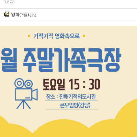
7,627
영화(7월).jpg
전자도서관