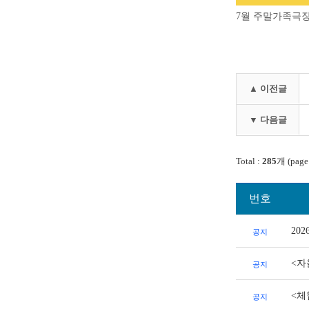
7월 주말가족극장
▲ 이전글
▼ 다음글
Total :
285
개 (page
번호
20
공지
<자
공지
<체
공지