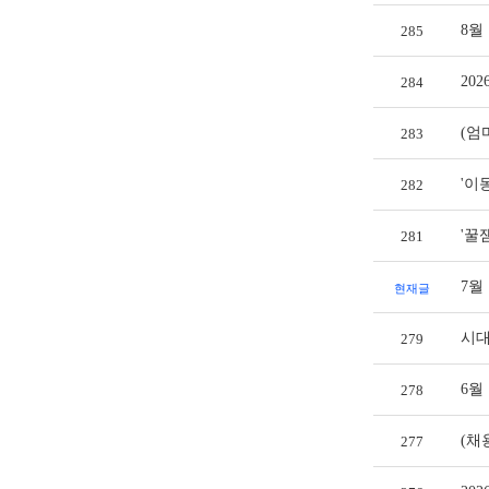
8월
285
20
284
(엄
283
'이
282
'꿀
281
7월
현재글
시대
279
6월
278
(채
277