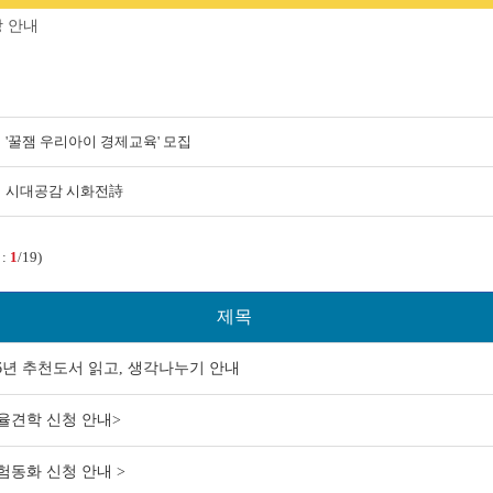
 안내
'꿀잼 우리아이 경제교육' 모집
시대공감 시화전詩
 :
1
/19)
제목
26년 추천도서 읽고, 생각나누기 안내
율견학 신청 안내>
험동화 신청 안내 >