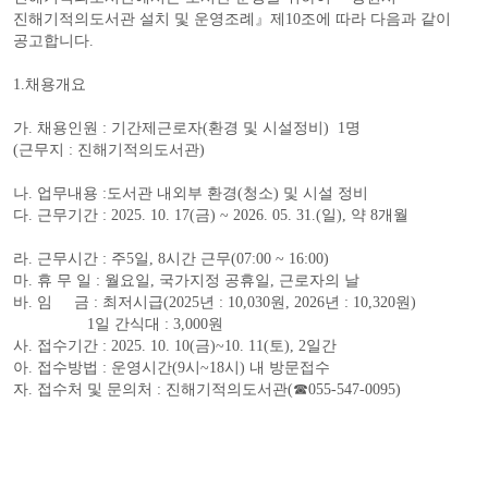
진해기적의도서관 설치 및 운영조례
』
제
10
조에 따라 다음과 같이
공고합니다
.
1.
채용개요
가
.
채용인원
:
기간제근로자(환경 및 시설정비) 1명
(
근무지
:
진해기적의도서관
)
나
.
업무내용
:도서관 내외부 환경(청소) 및 시설 정비
다
.
근무기간
: 2025. 10. 17(금
) ~ 2026. 05. 31.(
일
), 약 8개월
라
.
근무시간
:
주
5
일, 8시간 근무
(07:00 ~ 16:00)
마. 휴 무 일 : 월요일, 국가지정 공휴일, 근로자의 날
바
.
임 금
: 최저시급(2025년 : 10,030원, 2026년 : 10,320원)
1일 간식대 : 3,000원
사
.
접수기간
: 2025. 10. 10(금
)~10. 11(토), 2일간
아
. 접수방법 : 운영시간(9시~18시) 내 방문접수
자. 접수처 및 문의처
:
진해기적의도서관
(
☎
055-547-0095)