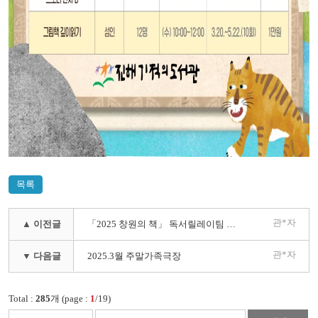
목록
관*자
▲ 이전글
「2025 창원의 책」 독서릴레이팀 모집 (3/6~3/19)
관*자
▼ 다음글
2025.3월 주말가족극장
Total :
285
개 (page :
1
/19)