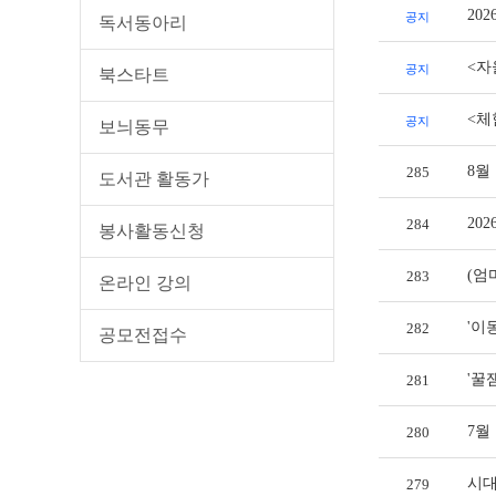
20
공지
독서동아리
<자
공지
북스타트
<체
공지
보늬동무
8월
285
도서관 활동가
20
284
봉사활동신청
(엄
283
온라인 강의
'이
282
공모전접수
'꿀
281
7월
280
시대
279