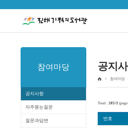
공지사
참여마당
참여마당
공지사항
Total :
285
개 (page
자주묻는질문
번호
질문과답변