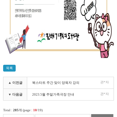
목록
관*자
▲ 이전글
북스타트 주간 맞이 양육자 강의
관*자
▼ 다음글
2023.5월 주말가족극장 안내
Total :
285
개 (page :
10
/19)