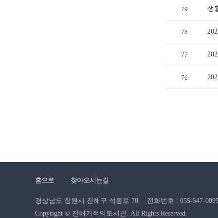
생
79
20
78
20
77
20
76
홈으로
찾아오시는길
경상남도 창원시 진해구 석동로 70
전화번호 : 055-547-0095 
Copyright © 진해기적의도서관. All Rights Reserved.