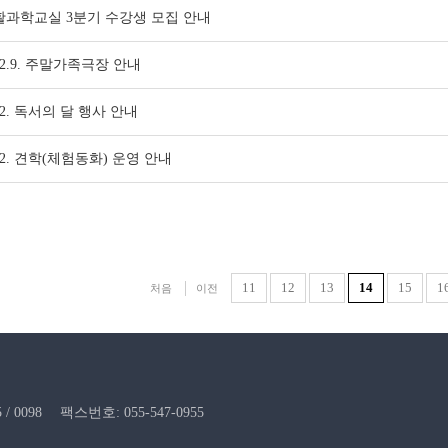
활과학교실 3분기 수강생 모집 안내
22.9. 주말가족극장 안내
22. 독서의 달 행사 안내
22. 견학(체험동화) 운영 안내
11
12
13
14
15
1
처음
이전
/ 0098
팩스번호: 055-547-0955