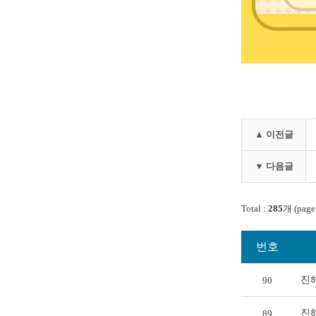
▲ 이전글
▼ 다음글
Total :
285
개 (page
번호
진
90
진해
89