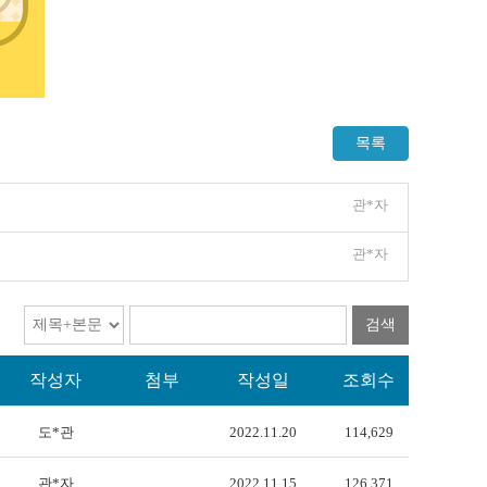
목록
관*자
관*자
검색
작성자
첨부
작성일
조회수
도*관
2022.11.20
114,629
관*자
2022.11.15
126,371