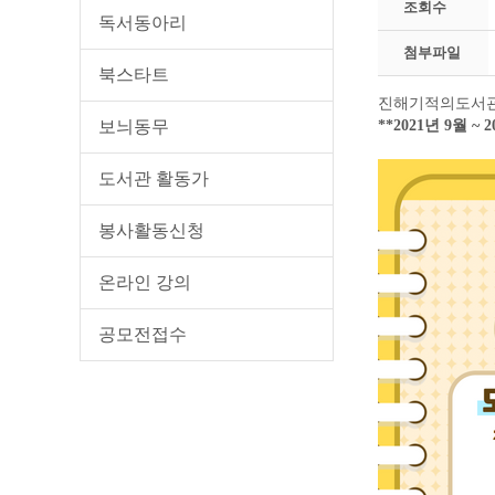
조회수
독서동아리
첨부파일
북스타트
진해기적의도서관 
보늬동무
**2021년 9월 
도서관 활동가
봉사활동신청
온라인 강의
공모전접수