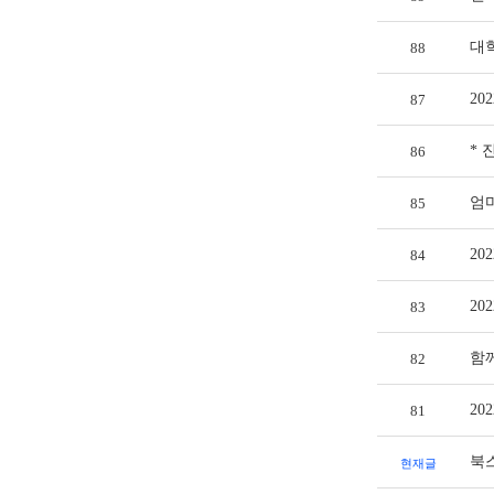
대
88
20
87
* 
86
엄
85
20
84
20
83
함
82
20
81
북스
현재글