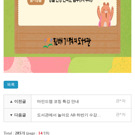
목록
관*자
▲ 이전글
마인드맵 코칭 특강 안내
관*자
▼ 다음글
도서관에서 놀아요 AB 하반기 수강생 모집 안내
Total :
285
개 (page :
14
/19)