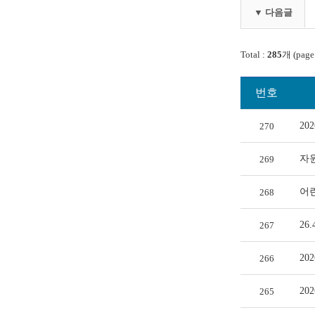
▼ 다음글
Total :
285
개 (page
번호
20
270
자
269
어
268
26
267
20
266
20
265