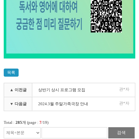
목록
관*자
▲ 이전글
상반기 상시 프로그램 모집
관*자
▼ 다음글
2024.3월 주말가족극장 안내
Total :
285
개 (page :
7
/19)
검색