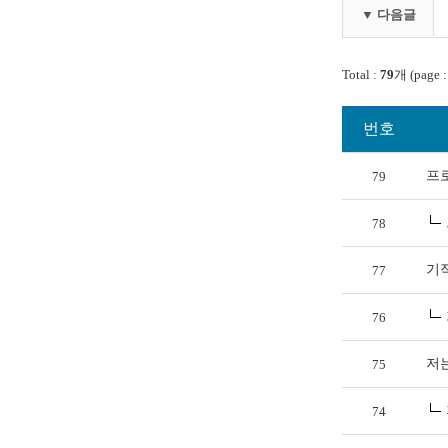
▼ 다음글
Total :
79
개 (page 
번호
프
79
78
기
77
76
저
75
74