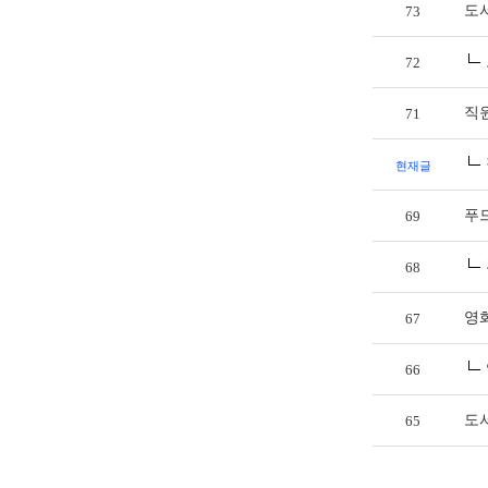
도
73
72
직
71
현재글
푸
69
68
영
67
66
도
65