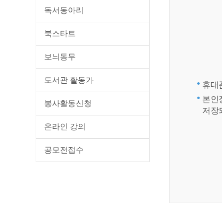
독서동아리
북스타트
보늬동무
도서관 활동가
휴대폰
본인
봉사활동신청
저장
온라인 강의
공모전접수