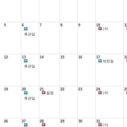
생활과학교실
5
6
7
8
9
10
1
2차
생활과학교실
휴관일
12
13
14
15
16
17
1
제헌절
휴관일
19
20
21
22
23
24
2
꿀잼
2차
우리아이
생활과학교실
휴관일
경제교육
26
27
28
29
30
31
2차