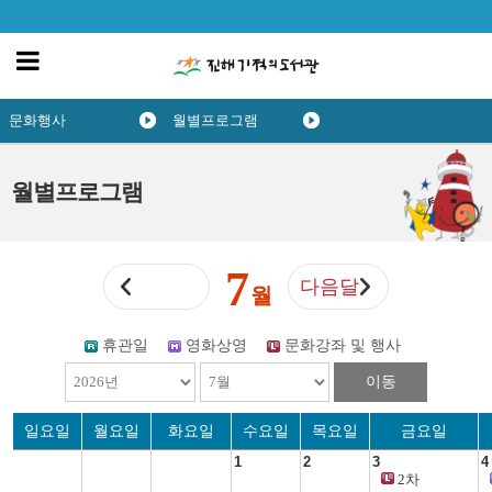
문화행사
월별프로그램
월별프로그램
7
다음달
월
휴관일
영화상영
문화강좌 및 행사
이동
일요일
월요일
화요일
수요일
목요일
금요일
1
2
3
4
2차