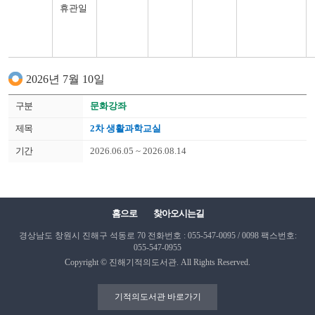
세대공감
생활과학교실
휴관일
시화전
(그때의
할머니,
지금의
나)
2026년 7월 10일
문화강좌
2차 생활과학교실
2026.06.05 ~ 2026.08.14
홈으로
찾아오시는길
경상남도 창원시 진해구 석동로 70
전화번호 : 055-547-0095 / 0098
팩스번호:
055-547-0955
Copyright © 진해기적의도서관. All Rights Reserved.
기적의도서관 바로가기