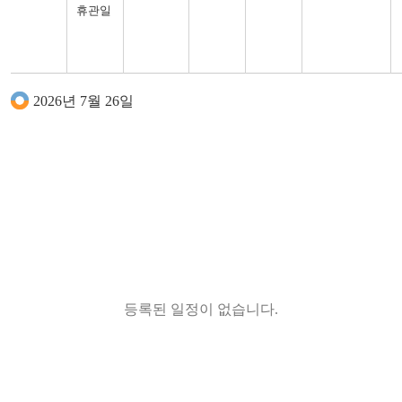
세대공감
생활과학교실
휴관일
시화전
(그때의
할머니,
지금의
나)
2026년 7월 26일
등록된 일정이 없습니다.