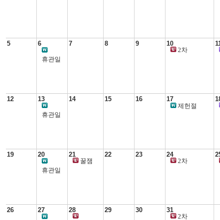
생활과학교실
5
6
7
8
9
10
1
2차
생활과학교실
휴관일
12
13
14
15
16
17
1
제헌절
휴관일
19
20
21
22
23
24
2
꿀잼
2차
우리아이
생활과학교실
휴관일
경제교육
26
27
28
29
30
31
2차