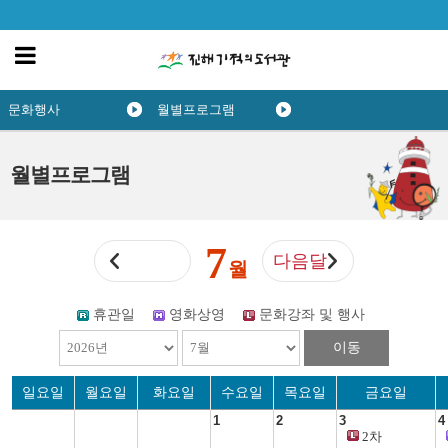
문화행사
월별프로그램
월별프로그램
7
다음달
월
휴관일
영화상영
문화강좌 및 행사
이동
일요일
월요일
화요일
수요일
목요일
금요일
1
2
3
4
2차