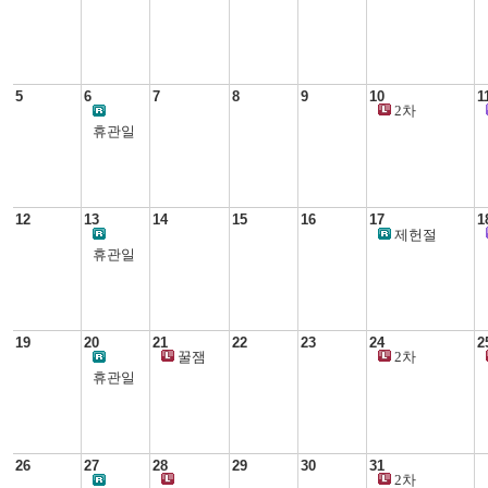
생활과학교실
5
6
7
8
9
10
1
2차
생활과학교실
휴관일
12
13
14
15
16
17
1
제헌절
휴관일
19
20
21
22
23
24
2
꿀잼
2차
우리아이
생활과학교실
휴관일
경제교육
26
27
28
29
30
31
2차