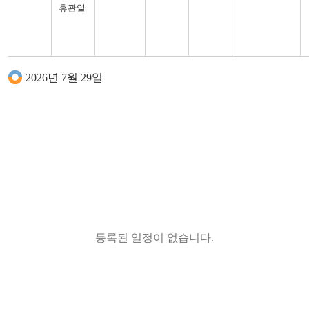
세대공감
생활과학교실
휴관일
시화전
(그때의
할머니,
지금의
나)
2026년 7월 29일
등록된 일정이 없습니다.