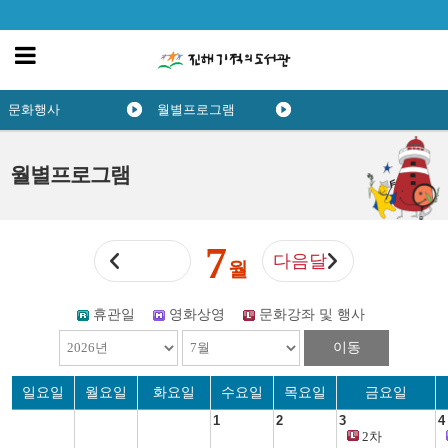
문화행사
월별프로그램
월별프로그램
7
다음달
월
휴관일
영화상영
문화강좌 및 행사
이동
일요일
월요일
화요일
수요일
목요일
금요일
1
2
3
4
2차