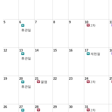
생활과학교실
5
6
7
8
9
10
1
2차
생활과학교실
휴관일
12
13
14
15
16
17
1
제헌절
휴관일
19
20
21
22
23
24
2
꿀잼
2차
우리아이
생활과학교실
휴관일
경제교육
26
27
28
29
30
31
2차