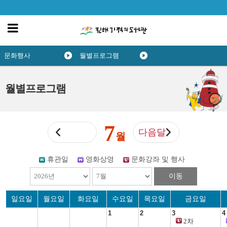
문화행사
월별프로그램
월별프로그램
7
다음달
월
휴관일
영화상영
문화강좌 및 행사
이동
일요일
월요일
화요일
수요일
목요일
금요일
1
2
3
4
2차