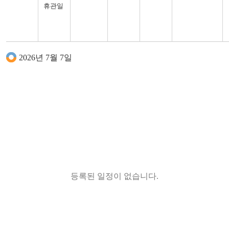
세대공감
생활과학교실
휴관일
시화전
(그때의
할머니,
지금의
나)
2026년 7월 7일
등록된 일정이 없습니다.