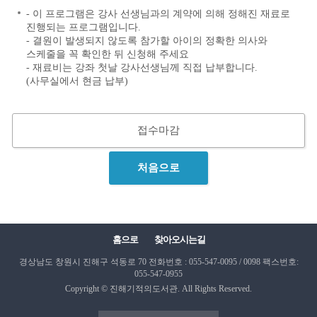
- 이 프로그램은 강사 선생님과의 계약에 의해 정해진 재료로
진행되는 프로그램입니다.
- 결원이 발생되지 않도록 참가할 아이의 정확한 의사와
스케줄을 꼭 확인한 뒤 신청해 주세요
- 재료비는 강좌 첫날 강사선생님께 직접 납부합니다.
(사무실에서 현금 납부)
접수마감
처음으로
홈으로
찾아오시는길
경상남도 창원시 진해구 석동로 70
전화번호 : 055-547-0095 / 0098
팩스번호:
055-547-0955
Copyright © 진해기적의도서관. All Rights Reserved.