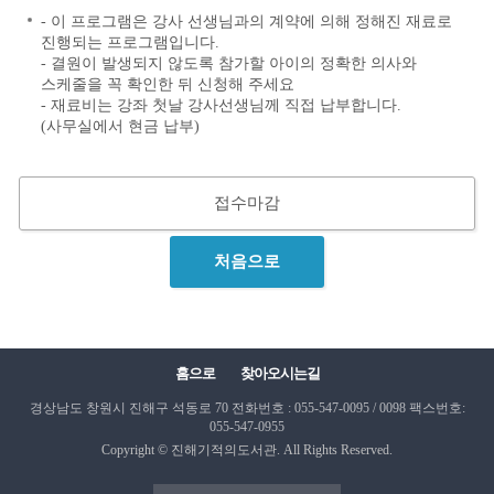
- 이 프로그램은 강사 선생님과의 계약에 의해 정해진 재료로
진행되는 프로그램입니다.
- 결원이 발생되지 않도록 참가할 아이의 정확한 의사와
스케줄을 꼭 확인한 뒤 신청해 주세요
- 재료비는 강좌 첫날 강사선생님께 직접 납부합니다.
(사무실에서 현금 납부)
접수마감
처음으로
홈으로
찾아오시는길
경상남도 창원시 진해구 석동로 70
전화번호 : 055-547-0095 / 0098
팩스번호:
055-547-0955
Copyright © 진해기적의도서관. All Rights Reserved.