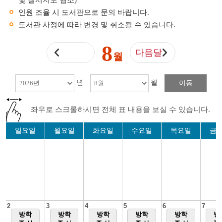
및 질서지도 협조)
인원 조율 시 도서관으로 문의 바랍니다.
도서관 사정에 따라 변경 및 취소될 수 있습니다.
8
다음달
월
년
월
이동
좌우로 스크롤하시면 전체 표 내용을 보실 수 있습니다.
일요일
월요일
화요일
수요일
목요일
금
2
3
4
5
6
7
방학
방학
방학
방학
방학
방