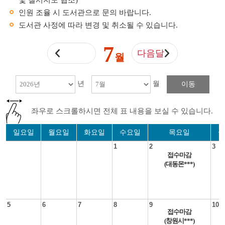
및 질서지도 협조)
인원 조율 시 도서관으로 문의 바랍니다.
도서관 사정에 따라 변경 및 취소될 수 있습니다.
7
다음달
월
년
월
이동
좌우로 스크롤하시면 전체 표 내용을 보실 수 있습니다.
일요일
월요일
화요일
수요일
목요일
금
1
2
3
접수마감
(대동몬***)
5
6
7
8
9
10
접수마감
(창원시***)