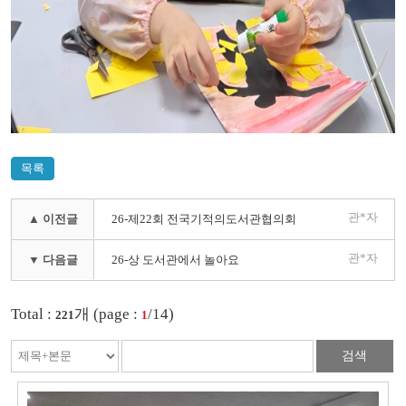
목록
관*자
▲ 이전글
26-제22회 전국기적의도서관협의회
관*자
▼ 다음글
26-상 도서관에서 놀아요
Total :
개 (page :
/14)
221
1
검색