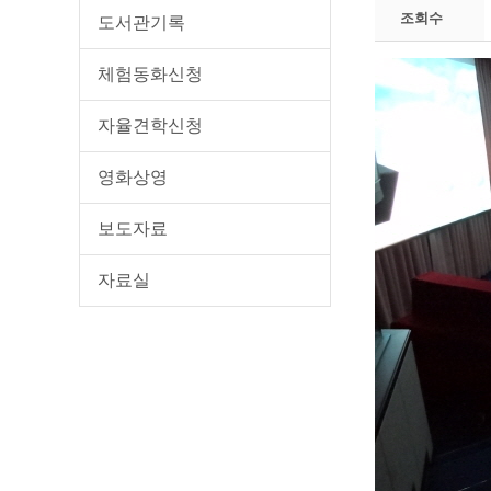
조회수
도서관기록
체험동화신청
자율견학신청
영화상영
보도자료
자료실