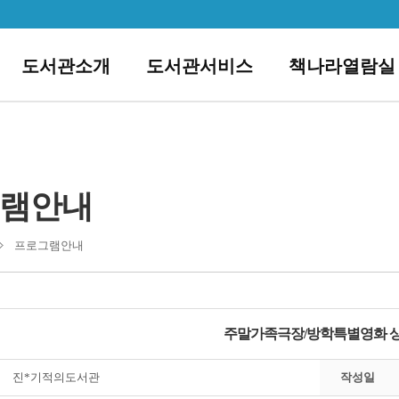
도서관소개
도서관서비스
책나라열람실
램안내
프로그램안내
주말가족극장/방학특별영화 
진*기적의도서관
작성일