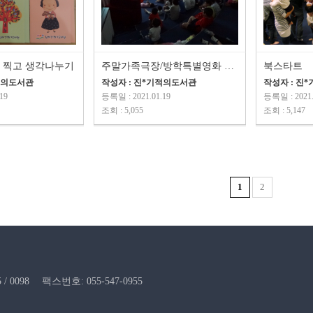
 찍고 생각나누기
주말가족극장/방학특별영화 상영
북스타트
적의도서관
작성자 : 진*기적의도서관
작성자 : 진
19
등록일 : 2021.01.19
등록일 : 2021.
조회 : 5,055
조회 : 5,147
1
2
/ 0098
팩스번호: 055-547-0955