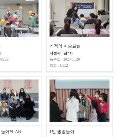
자
기적의 마술교실
자
작성자 : 관*자
05.29
등록일 : 2026.05.29
조회 : 1,052
놀아요 AB
1인 방송놀이