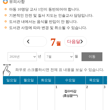
유의사항
아동 10명당 교사 1인이 동반되어야 합니다.
기본적인 안전 및 질서 지도는 인솔교사 담당입니다.
도서관 내에서는 음식물 반입이 안 됩니다.
도서관 사정에 따라 변경 및 취소될 수 있습니다.
7
다음달
월
년
월
이동
좌우로 스크롤하시면 전체 표 내용을 보실 수 있습니다.
일요일
월요일
화요일
수요일
목요일
금
1
2
3
접수마감
(효성꿈***)