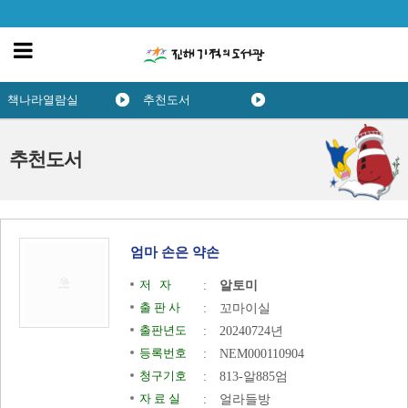
책나라열람실
추천도서
추천도서
엄마 손은 약손
저 자
:
알토미
출 판 사
:
꼬마이실
출판년도
:
20240724년
등록번호
:
NEM000110904
청구기호
:
813-알885엄
자 료 실
:
얼라들방