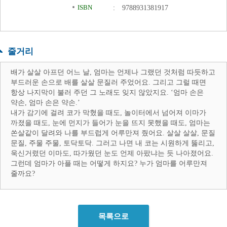
ISBN
:
9788931381917
줄거리
배가 살살 아프던 어느 날, 엄마는 언제나 그랬던 것처럼 따듯하고
부드러운 손으로 배를 살살 문질러 주었어요. 그리고 그럴 때면
항상 나지막이 불러 주던 그 노래도 잊지 않았지요. ‘엄마 손은
약손, 엄마 손은 약손.’
내가 감기에 걸려 코가 막혔을 때도, 놀이터에서 넘어져 이마가
까졌을 때도, 눈에 먼지가 들어가 눈을 뜨지 못했을 때도, 엄마는
쏜살같이 달려와 나를 부드럽게 어루만져 줬어요. 살살 살살, 문질
문질, 주물 주물, 토닥토닥. 그러고 나면 내 코는 시원하게 뚫리고,
욱신거렸던 이마도, 따가웠던 눈도 언제 아팠냐는 듯 나아졌어요.
그런데 엄마가 아플 때는 어떻게 하지요? 누가 엄마를 어루만져
줄까요?
목록으로