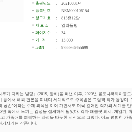
출판년도
:
20210831년
등록번호
:
NEM000106154
청구기호
:
813윤12달
자 료 실
:
얼라들방
페이지수
:
34
가 격
:
13,000
ISBN
:
9788936455699
나무가 자라는 빌딩』(2019, 창비)을 펴낸 이후, 2020년 볼로냐국제아
키 등에서 해외 판본을 펴내며 세계적으로 주목받은 그림책 작가 윤강미. 
의 공존’이라는 주제 의식을 이어 가면서도 더욱 깊어진 작가의 세계를 만
전자도서관
자연 속에서 느끼는 감성을 섬세하게 담았다. 각자 태블릿 피시, 게임기,
고 가족애를 회복하는 과정을 따듯한 시선으로 그렸다. 어느 평범한 가
환기시키는 작품이다.