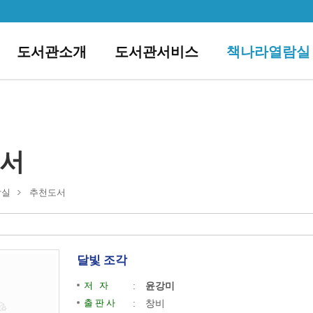
도서관소개
도서관서비스
책나라열람실
서
람실
추천도서
달빛 조각
저 자
:
윤강미
출 판 사
:
창비