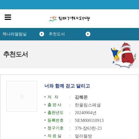
책나라열람실
추천도서
추천도서
너와 함께 걷고 달리고
저 자
:
김혜온
출 판 사
:
한울림스페셜
출판년도
:
20240904년
등록번호
:
NEM000110913
청구기호
:
379-장63한-23
자 료 실
:
얼라들방