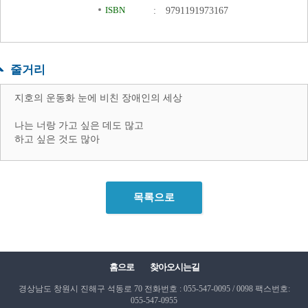
ISBN
:
9791191973167
줄거리
지호의 운동화 눈에 비친 장애인의 세상
나는 너랑 가고 싶은 데도 많고
하고 싶은 것도 많아
목록으로
홈으로
찾아오시는길
경상남도 창원시 진해구 석동로 70
전화번호 : 055-547-0095 / 0098
팩스번호:
055-547-0955