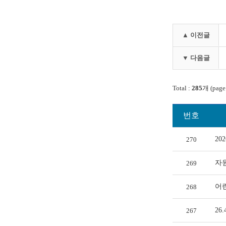
▲ 이전글
▼ 다음글
Total :
285
개 (page
번호
20
270
자
269
어
268
26
267