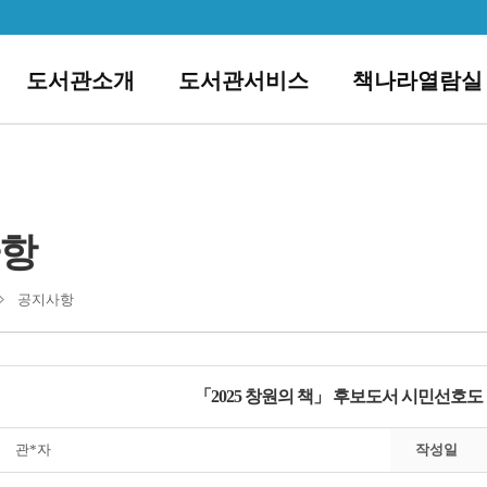
도서관소개
도서관서비스
책나라열람실
항
공지사항
「2025 창원의 책」 후보도서 시민선호도 조사(2
관*자
작성일