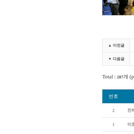
▲ 이전글
▼ 다음글
Total :
개 (p
287
번호
진
2
이
1