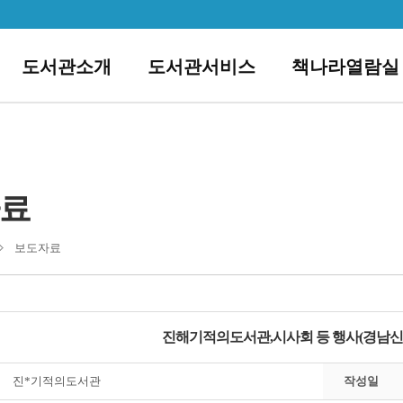
도서관소개
도서관서비스
책나라열람실
료
보도자료
진해기적의도서관,시사회 등 행사(경남신문 08
진*기적의도서관
작성일