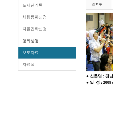
조회수
도서관기록
체험동화신청
자율견학신청
영화상영
보도자료
자료실
● 신문명 : 경
● 일 정 : 20