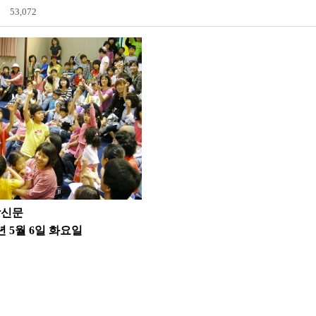
53,072
남신문
08년 5월 6일 화요일
전자도서관