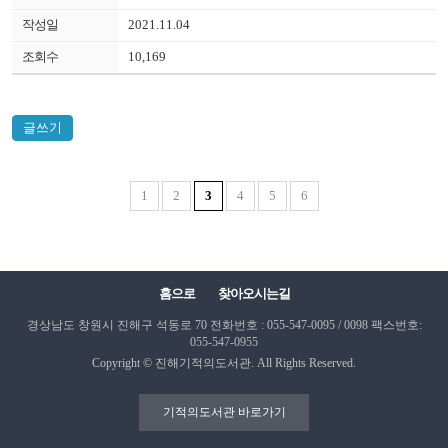
2021.11.04
10,169
글쓰기
1
2
3
4
5
6
홈으로
찾아오시는길
경상남도 창원시 진해구 석동로 70
전화번호 : 055-547-0095 / 0098
팩스번호:
055-547-0955
Copyright © 진해기적의도서관. All Rights Reserved.
기적의도서관 바로가기