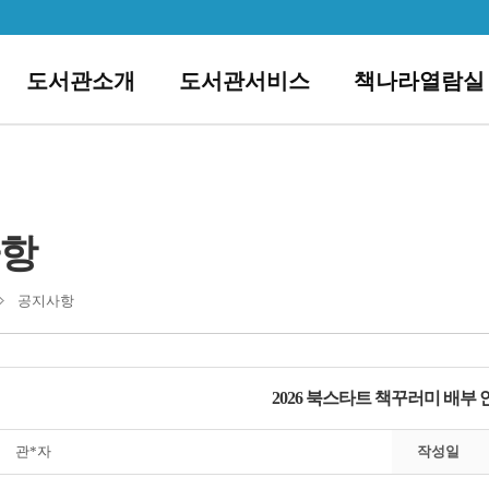
도서관소개
도서관서비스
책나라열람실
항
공지사항
2026 북스타트 책꾸러미 배부 
관*자
작성일