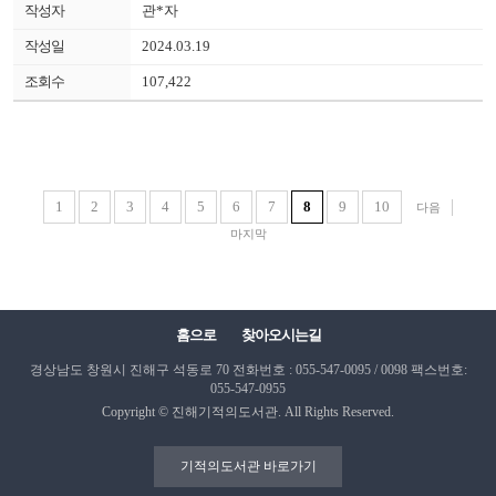
관*자
2024.03.19
107,422
1
2
3
4
5
6
7
8
9
10
다음
마지막
홈으로
찾아오시는길
경상남도 창원시 진해구 석동로 70
전화번호 : 055-547-0095 / 0098
팩스번호:
055-547-0955
Copyright © 진해기적의도서관. All Rights Reserved.
기적의도서관 바로가기