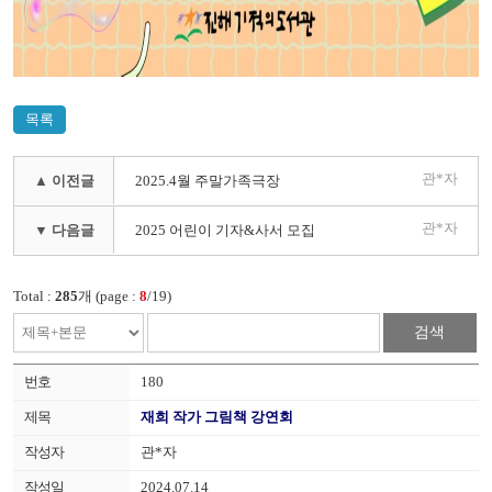
목록
관*자
▲ 이전글
2025.4월 주말가족극장
관*자
▼ 다음글
2025 어린이 기자&사서 모집
Total :
285
개 (page :
8
/19)
검색
180
재희 작가 그림책 강연회
관*자
2024.07.14