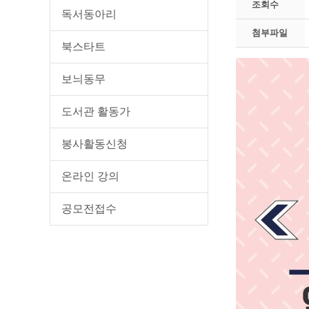
조회수
독서동아리
첨부파일
북스타트
보늬동무
도서관 활동가
봉사활동신청
온라인 강의
공모전접수