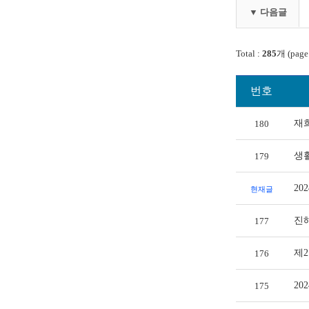
▼ 다음글
Total :
285
개 (page
번호
재
180
생
179
20
현재글
진
177
제
176
20
175