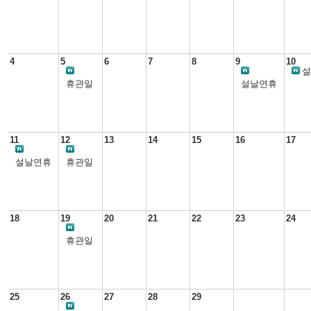
4
5
6
7
8
9
10
설
휴관일
설날연휴
11
12
13
14
15
16
17
설날연휴
휴관일
18
19
20
21
22
23
24
휴관일
25
26
27
28
29