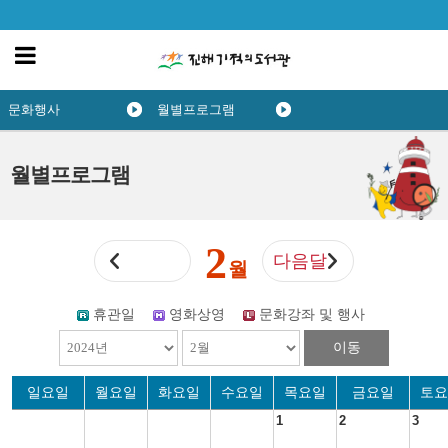
문화행사
월별프로그램
월별프로그램
2
다음달
월
휴관일
영화상영
문화강좌 및 행사
이동
일요일
월요일
화요일
수요일
목요일
금요일
토요
1
2
3