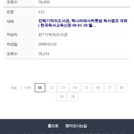
56,456
123
진해기적의도서관, 책나라에서하룻밤 독서캠프 개최
( 한국독서교육신문 08-01-28/월…
진*기적의도서관
2008.02.02
59,331
11
12
13
14
15
16
17
18
처음
이전
19
20
홈으로
찾아오시는길