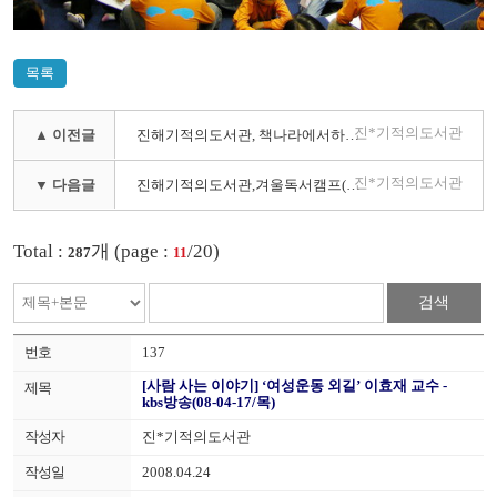
목록
진*기적의도서관
▲ 이전글
진해기적의도서관, 책나라에서하룻밤 독서캠프 개최( 한국독서교육신문 08-01-28/월)
진*기적의도서관
▼ 다음글
진해기적의도서관,겨울독서캠프(경남도민일보 08-01-15/수)
Total :
개 (page :
/20)
287
11
검색
137
[사람 사는 이야기] ‘여성운동 외길’ 이효재 교수 -
kbs방송(08-04-17/목)
진*기적의도서관
2008.04.24