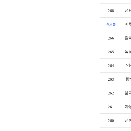
성
268
머릿
현재글
할아
266
녹색
265
[
264
'함
263
꿈자
262
아동
261
정혜
260