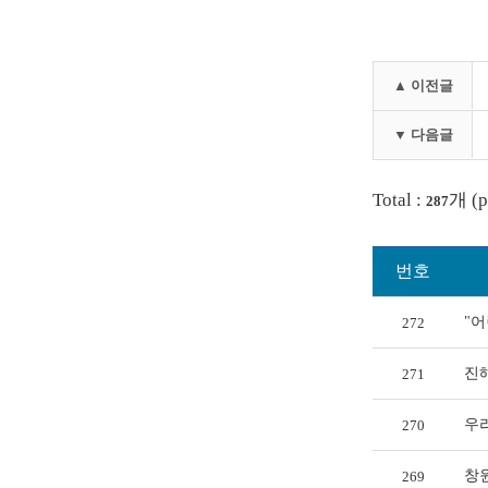
▲ 이전글
▼ 다음글
Total :
개 (p
287
번호
"
272
진해
271
우리
270
창원
269