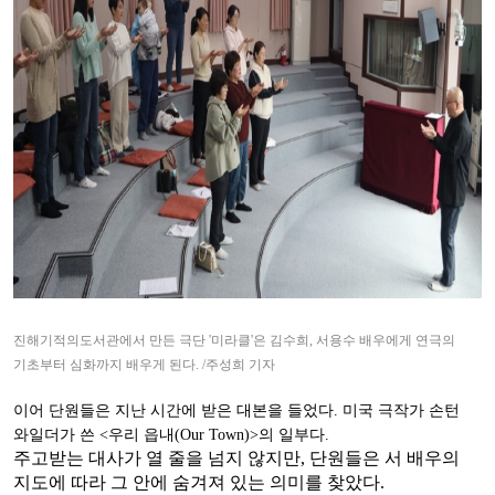
진해기적의도서관에서 만든 극단
'
미라클
'
은 김수희
,
서용수 배우에게 연극의
기초부터
심화까지 배우게 된다
. /
주성희 기자
이어 단원들은 지난 시간에 받은 대본을 들었다
.
미국 극작가 손턴
와일더가 쓴
<
우리 읍내
(Our Town)>
의 일부다
.
주고받는 대사가 열 줄을 넘지 않지만
,
단원들은 서 배우의
지도에 따라 그 안에 숨겨져 있는 의미를 찾았다
.