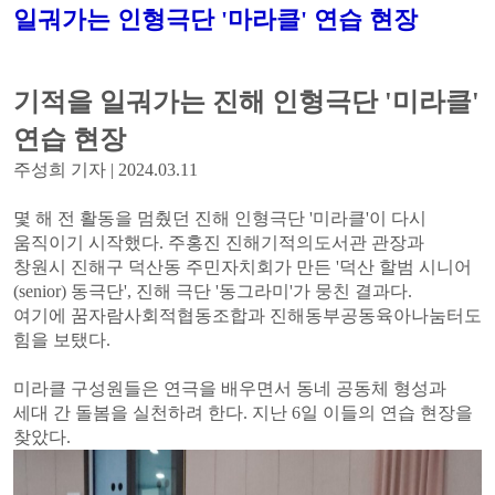
일궈가는 인형극단 '마라클' 연습 현장
기적을 일궈가는 진해 인형극단
'
미라클
'
연습 현장
주성희 기자
|
2024.03.11
몇 해 전 활동을 멈췄던 진해 인형극단
'
미라클
'
이 다시
움직이기 시작했다
.
주홍진 진해기적의도서관 관장과
창원시 진해구 덕산동 주민자치회가 만든
'
덕산 할범 시니어
(senior)
동극단
',
진해 극단
'
동그라미
'
가 뭉친 결과다
.
여기에 꿈자람사회적협동조합과 진해동부공동육아나눔터도
힘을 보탰다
.
미라클 구성원들은 연극을 배우면서 동네 공동체 형성과
세대 간 돌봄을 실천하려 한다
.
지난
6
일 이들의 연습 현장을
찾았다.