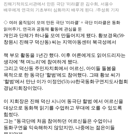
진해기적의도서관에서 만든 극단
'
미라클
'
은 김수희
,
서용수
배우에게 연극의 기초부터 심화까지 배우게 된다
. /
주성희 기자
◇
여러 움직임이 모여 만든 극단
'
미라클
' =
극단 미라클은 동화
읽어주기
,
연극과 공동체 활동에 관심을 둔
개인과 단체가 하나둘 모여 만들어지게 됐다
.
황보경옥
(59·
창원시 진해구 덕산동
)
씨는 지역아동센터 북극성에서
책 부모 활동을
1
년간 했다
.
이후 어른에게도 읽어드리자는
생각에
'
책 며느리
'
에 참여하게 됐다
.
그리고 덕산동 주민자치회에서 어르신
,
아이들 돌봄을
목적으로 한 동극단
'
할범
'
에도 참여했다
.
그때 황보 씨가
'
할범
'
에서 만난 이가
이정안
(53)
㈔
한국동화구연지도사협회
경남지회장이었다
.
이 지회장은 진해 덕산 시니어 동극단 할범 에서 어르신을
대상으로 동화책 읽기를 수업하고 무대에 오를 수 있도록
힘썼다
.
그는
"
동극단에 처음 참여하던 어르신들은 수업이나
동화구연을 익숙해하지 않았지만
,
나중에는 젊은이들