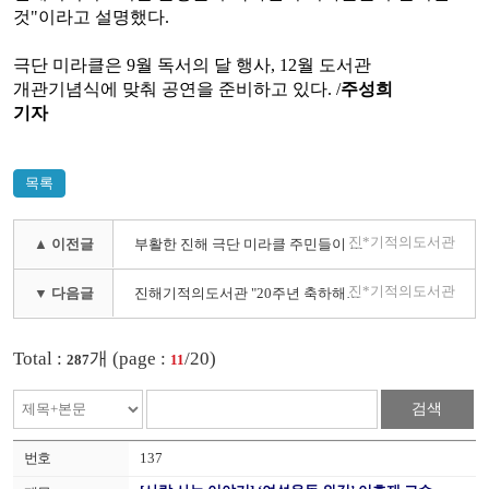
것
"
이라고 설명했다
.
극단 미라클은
9
월 독서의 달 행사
, 12
월 도서관
개관기념식에 맞춰 공연을 준비하고 있다
. /
주성희
기자
목록
진*기적의도서관
▲ 이전글
부활한 진해 극단 미라클 주민들이 만들어낸 '기적'(24-03-20 경남도민일보)
진*기적의도서관
▼ 다음글
진해기적의도서관 "20주년 축하해주세요" 9일 기념식 개최(노컷뉴스 2023.12.8)
Total :
개 (page :
/20)
287
11
검색
137