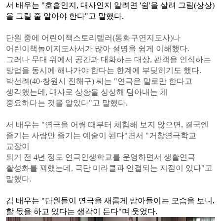
서 배우는
"
호흡인지
,
대사인지 알려면
'
쉼
'
을 살려 그림
(
상상
)
을 그릴 줄 알아야 한다
"
고 말했다
.
단원 중에 어린이책스토리텔러
(
동화구연지도사
)
나
어린이책놀이지도사서가 많아 설명을 쉽게 이해했다
.
그
러나 무대 위에서 공간과 대화하는 대상
,
관객을 인식하는
방법을 동시에 해나가야 한다는 한계에 부딪히기도 했다
.
박선려
(40·
창원시 진해구
)
씨는
"
연극은 말로만 한다고
생각했는데
,
대사로 상황을 상상해 담아내는 게
중요하다는 것을
알았다
"
고 말했다
.
서 배우는
"
연극을 어릴 때부터 체험해 보지 않으면
,
결국엔
즐기는 사람만 즐기는 예술이 된다
"
면서
"
거창연극학교
교장이
되기 전
4
년 정도 연극인생학교를 운영하면서 생활연극
활성화를 꾀했는데
,
극단 미라클과 연결되는 지점이 있다
"
고
말했다
.
김 배우는
"
단원들이 연극을 새롭게 받아들이는 모습을 보니
,
할 몫을 하고 있다는 생각이 든다
"
며 웃었다
.