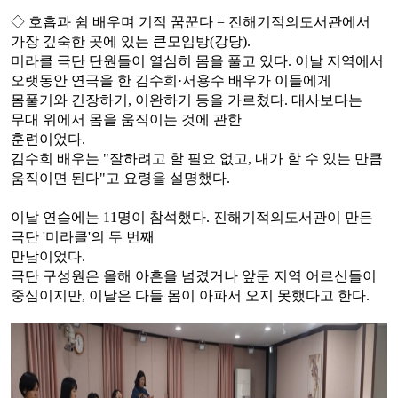
◇
호흡과 쉼 배우며 기적 꿈꾼다
=
진해기적의도서관에서
가장 깊숙한 곳에 있는 큰모임방
(
강당
).
미라클 극단 단원들이
열심히 몸을 풀고 있다
.
이날 지역에서
오랫동안 연극을 한 김수희
·
서용수 배우가 이들에게
몸풀기와 긴장하기
,
이완하기 등을 가르쳤다
.
대사보다는
무대 위에서 몸을 움직이는 것에 관한
훈련이었다
.
김수희 배우는
"
잘하려고 할 필요 없고
,
내가 할 수 있는 만큼
움직이면 된다
"
고 요령을 설명했다
.
이날 연습에는
11
명이 참석했다
.
진해기적의도서관이 만든
극단
'
미라클
'
의 두 번째
만남이었다
.
극단 구성원은 올해 아흔을 넘겼거나 앞둔 지역 어르신들이
중심이지만
,
이날은 다들 몸이 아파서 오지 못했다고 한다
.