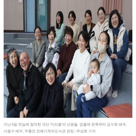
지난
6
일 연습에 참여한 극단
'
미라클
'
의 단원들
.
앞줄에 왼쪽부터 김수희 배우
,
서용수 배우
,
주홍진 진해기적의도서관 관장
. /
주성희 기자