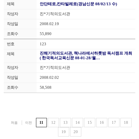
안단테로,칸타빌레로(경남신문 08/02/13 수)
진*기적의도서관
2008.02.19
55,890
123
진해기적의도서관, 책나라에서하룻밤 독서캠프 개최
( 한국독서교육신문 08-01-28/월…
진*기적의도서관
2008.02.02
58,508
11
12
13
14
15
16
17
18
처음
이전
19
20