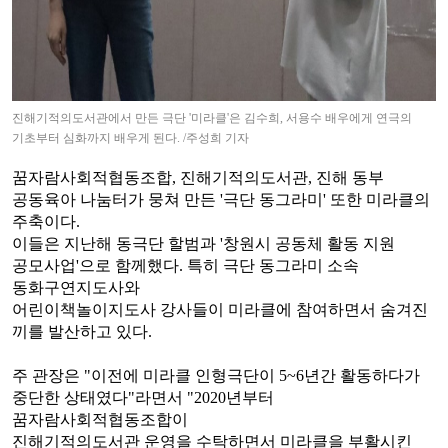
진해기적의도서관에서 만든 극단
'
미라클
'
은 김수희
,
서용수 배우에게 연극의
기초부터 심화까지 배우게 된다
. /
주성희 기자
꿈자람사회적협동조합
,
진해기적의도서관
,
진해 동부
공동육아 나눔터가 뭉쳐 만든
'
극단 동그라미
'
또한 미라클의
주축이다
.
이들은 지난해 동극단 할범과
'
창원시 공동체 활동 지원
공모사업
'
으로 함께했다
.
특히 극단 동그라미 소속
동화구연지도사와
어린이책놀이지도사 강사들이 미라클에 참여하면서 숨겨진
끼를 발산하고 있다
.
주 관장은
"
이전에 미라클 인형극단이
5~6
년간 활동하다가
중단한 상태였다
"
라면서
"2020
년부터
꿈자람사회적협동조합이
진해기적의도서관 운영을 수탁하면서 미라클을 부활시킨