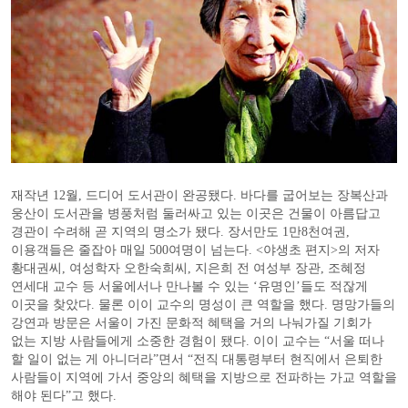
재작년 12월, 드디어 도서관이 완공됐다. 바다를 굽어보는 장복산과
웅산이 도서관을 병풍처럼 둘러싸고 있는 이곳은 건물이 아름답고
경관이 수려해 곧 지역의 명소가 됐다. 장서만도 1만8천여권,
이용객들은 줄잡아 매일 500여명이 넘는다. <야생초 편지>의 저자
황대권씨, 여성학자 오한숙희씨, 지은희 전 여성부 장관, 조혜정
연세대 교수 등 서울에서나 만나볼 수 있는 ‘유명인’들도 적잖게
이곳을 찾았다. 물론 이이 교수의 명성이 큰 역할을 했다. 명망가들의
강연과 방문은 서울이 가진 문화적 혜택을 거의 나눠가질 기회가
없는 지방 사람들에게 소중한 경험이 됐다. 이이 교수는 “서울 떠나
할 일이 없는 게 아니더라”면서 “전직 대통령부터 현직에서 은퇴한
사람들이 지역에 가서 중앙의 혜택을 지방으로 전파하는 가교 역할을
해야 된다”고 했다.