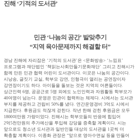
진해 ‘기적의 도서관’
민관 ‘나눔의 공간’ 발맞추기
“지역 육아문제까지 해결할 터”
경남 진해에 자리잡은 ‘기적의 도서관’은 <문화방송> ‘느낌표’
프로그램과 재단법인 ‘책읽는사회만들기문화재단’ 그리고 진해시가
함께 만든 민관 협력 어린이 도서관이다. 이곳은 나눔의 공간이다.
시낭송, 글짓기 교실, 학부모 강연, 인형극이 열리는 공연장이자
강연장이기도 하다. 아이들을 돌보는 것은 지역의 어른들이다.
상근인력 6명, 공공근로 5명 외에도 노인인력과 자원활동 학부모가
40여명이 넘는다. 운영은 민관이 협력하는 체제다. 시에서는 도서관
부지를 제공하고 건립비 50%를 냈다. 연간운영경비 3억도 시에서
지급한다. 후원금도 적잖게 걷힌다. 작년 한해 걷힌 후원금은 모두
1800여만원 가량이었다. 진해시는 학부모들의 반응에 힙입어
2억5천만원의 추가예산을 투입해 강당을 증축할 계획이다. 시는
앞으로도 청소년 도서관과 일반인들 대상의 도서관을 1곳씩 더
확충할 계획이다. 이종화 관장은 “앞으로 영아수면실 등을 만들어