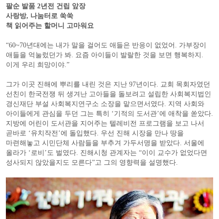
팔순 발품 2년전 건립 앞장
사랑방, 나눔터로 쑥쑥
책 읽어주는 할머니 고마워요
“60~70년대에는 내가 말을 걸어도 애들은 반응이 없었어. 가부장이
애들을 억눌렀던가 봐. 요즘 아이들이 발랄한 것을 보면 행복하지.
이게 우리 희망이야.”
그가 이곳 진해에 뿌리를 내린 것은 지난 97년이다. 교회 목회자였던
선친이 한국전쟁 뒤 생겨난 고아들을 돌보려고 설립한 사회복지법인
경신재단 부설 사회복지연구소 소장을 맡으면서였다. 지역 사회와
아이들에게 관심을 두던 그는 특히 ‘기적의 도서관’에 애착을 쏟았다.
지방에 어린이 도서관을 지어주는 텔레비전 프로그램을 보고 나서
곧바로 ‘유치작전’에 돌입했다. 우선 진해 시장을 만나 땅을
마련해놓고 시민단체 사람들을 부추겨 가두서명을 받았다. 서울에
올라가 ‘로비’도 벌였다. 진해시청 관계자는 “이이 교수가 없었다면
성사되지 않았을지도 모른다”고 그의 영향력을 설명했다.