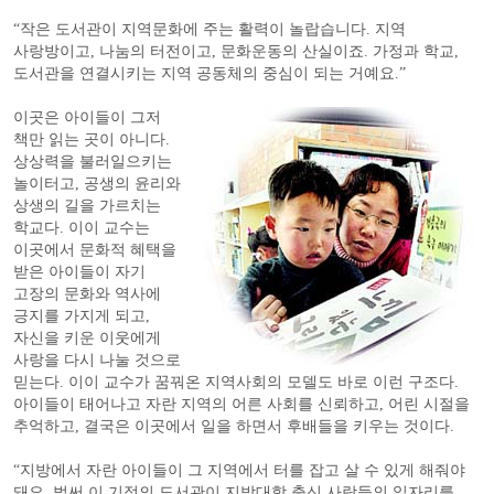
“작은 도서관이 지역문화에 주는 활력이 놀랍습니다. 지역
사랑방이고, 나눔의 터전이고, 문화운동의 산실이죠. 가정과 학교,
도서관을 연결시키는 지역 공동체의 중심이 되는 거예요.”
이곳은 아이들이 그저
책만 읽는 곳이 아니다.
상상력을 불러일으키는
놀이터고, 공생의 윤리와
상생의 길을 가르치는
학교다. 이이 교수는
이곳에서 문화적 혜택을
받은 아이들이 자기
고장의 문화와 역사에
긍지를 가지게 되고,
자신을 키운 이웃에게
사랑을 다시 나눌 것으로
믿는다. 이이 교수가 꿈꿔온 지역사회의 모델도 바로 이런 구조다.
아이들이 태어나고 자란 지역의 어른 사회를 신뢰하고, 어린 시절을
추억하고, 결국은 이곳에서 일을 하면서 후배들을 키우는 것이다.
“지방에서 자란 아이들이 그 지역에서 터를 잡고 살 수 있게 해줘야
돼요. 벌써 이 기적의 도서관이 지방대학 출신 사람들의 일자리를