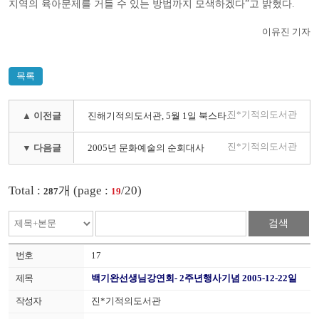
지역의 육아문제를 거들 수 있는 방법까지 모색하겠다”고 밝혔다.
이유진 기자
목록
진*기적의도서관
▲ 이전글
진해기적의도서관, 5월 1일 북스타트 발족
진*기적의도서관
▼ 다음글
2005년 문화예술의 순회대사
Total :
개 (page :
/20)
287
19
검색
17
백기완선생님강연회- 2주년행사기념 2005-12-22일
진*기적의도서관