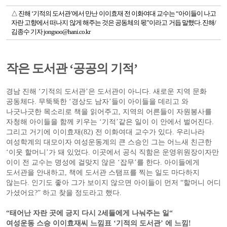
△ 진해 ‘기적의 도서관’에서 만난 이이효재 전 이화여대 교수는 “아이들이 나고
자란 고향에서 떠나지 않게 해주는 것은 공동체의 몫”이라고 거듭 말했다. 진해/
김종수 기자 jongsoo@hani.co.kr
작은 도서관 ‘공공의 기적’
경남 진해 ‘기적의 도서관’은 도서관이 아니다. 새로운 지역 문화
공동체다. 무뚝뚝한 ‘경상도 남자’들이 아이들을 데리고 와
나긋나긋한 목소리로 책을 읽어주고, 지역의 어른들이 자원봉사를
자청해 아이들을 함께 키우는 ‘기적’같은 일이 이 안에서 벌어진다.
그리고 거기에 이이효재(82) 전 이화여대 교수가 있다. 우리나라
여성학계의 대모이자 여성운동계의 큰 스승인 그는 어느새 친근한
‘이웃 할머니’가 돼 있었다. 이곳에서 공식 직함은 운영위원장이자만
이이 전 교수는 명성에 걸맞지 않은 ‘잡무’를 한다. 아이들에게
도서관을 안내하고, 책에 도서관 스탬프를 찍는 일도 마다하지
않는다. 인기도 좋아 그가 보이지 않으면 아이들이 먼저 “할머니 어디
가셨어요?” 하고 찾을 정도라고 했다.
“태어난 자란 곳에 긍지 다시 2세들에게 나눠주는 일“
여성운동 스승 이이효재씨 느낌표 ‘기적의 도서관’ 에 느낌!