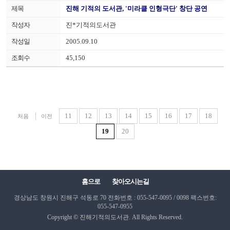
진해 기적의 도서관, '미라클 인형극단' 창단 공연
진*기적의도서관
2005.09.10
45,150
11
12
13
14
15
16
17
18
처음
이전
19
20
홈으로
찾아오시는길
경상남도 창원시 진해구 석동로 70
전화번호 : 055-547-0095 / 0098
팩스번호:
055-547-0955
Copyright © 진해기적의도서관. All Rights Reserved.